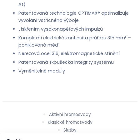
Δt)
Patentovaná technologie OPTIMAX® optimalizuje
vyvolání vstřícného výboje
Jiskřením vysokonapěťových impulzů
Komplexní elektrická kontinuita průřezu 315 mm² –
poniklovaná měď
Nerezová ocel 316, elektromagnetické stínění
Patentovaná zkoušečka integrity systému
Vyměnitelné moduly
Aktivní hromosvody
Klasické hromosvody
Služby
O nás