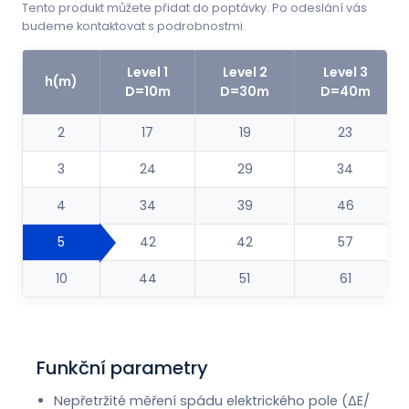
Tento produkt můžete přidat do poptávky. Po odeslání vás
budeme kontaktovat s podrobnostmi.
Level 1
Level 2
Level 3
h(m)
D=10m
D=30m
D=40m
2
17
19
23
3
24
29
34
4
34
39
46
5
42
42
57
10
44
51
61
Funkční parametry
Nepřetržité měření spádu elektrického pole (ΔE/