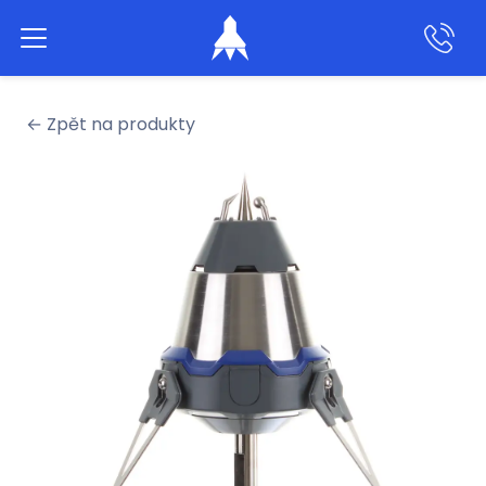
Aktivní hromosvody
← Zpět na produkty
Klasické hromosvody
Produkty
Služby
Naše práce
O nás